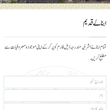
ابناۓ قدیم
تمام ابنائے اشرفیہ مندرجہ ذیل فارم کو پر کر کے اپنی موجودہ مصروفیات سے
مطلع کریں.