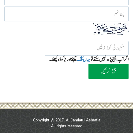
اگر آپ امیج پڑھ نہیں سکتے تو
یہاں کلک
کیجئےاور نیا کوڈ دیکھئے۔
جمع کرائیں
Copyright @ 2017. Al Jamiatul Ashrafia
All rights reserved