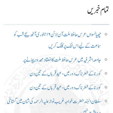
تمام خبریں
چھیالسواں عرس حافظ ملت آن لائن ۱۶ جنوری آٹھ بجے شب کو
سماعت کے لیے اس لنک پر کلک کریں
جامعہ اشرفیہ میں عرس حافظ ملت کا انعقاد محدود پیمانے پر
کورنا کے خطرناک دور میں-عید قرباں کے تین دن
کورنا کے خطرناک دور میں-عید قرباں کے تین دن
سلطان الہند حضرت خواجہ غریب نواز علیہ الرحمہ کی شان میں گستاخی
برداشت نہیں