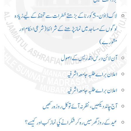
لاک ڈاؤن -5 کورنا کے بڑھتے خطرات سے تحفظ کے لیے زیادہ
لوگوں کے مساجد میں نماز پڑھنے کے شرائط (شرعی احکام اور
مشورے)
آن لائن درس و تدریس کے اصول
اعلان براے طلبہ جامعہ اشرفیہ
اعلان براے طلبہ جامعہ اشرفیہ
آج چاند دیکھیں،نظر نہ آئے تو کل روزہ رکھیں
عيد كے روز گھر ميں ره كر شكرانے كي نماز كب اور كيسے؟