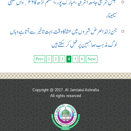
مجلس شرعی جامعہ اشرفیہ ، مبارک پور،اعظم گڑھ کا ۲۶؍ واں فقہی
سیمینار
جن زائد العرض شہروں میں عشا کا وقت بہت تاخیر سے آتا ہے وہاں
لوگ مذہب صاحبین پر عمل کر سکتے ہیں
Prev
1
2
3
4
5
6
Next
Copyright @ 2017. Al Jamiatul Ashrafia
All rights reserved