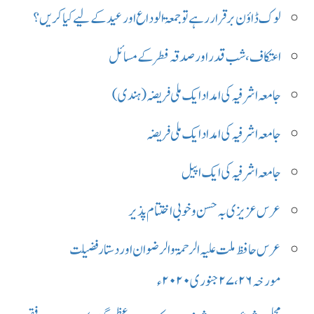
لوک ڈاؤن برقرار رہے تو جمعۃالوداع اور عید کے لیے کیا کریں ؟
اعتکاف ،شب قدر اور صدقہ فطر کے مسائل
جامعہ اشرفیہ کی امداد ایک ملی فريضہ (ہندی)
جامعہ اشرفیہ کی امداد ایک ملی فريضہ
جامعہ اشرفیہ کی ایک اپیل
عرس عزیزی بہ حسن و خوبی اختتام پذیر
عرس حافظ ملت علیہ الرحمۃ و الرضوان اور دستار فضیلت
مورخہ ۲۷،۲۶ جنوری ۲۰۲۰ ء